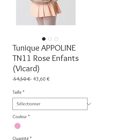
Tunique APPOLINE
TN11 Rose Enfants
(Vicard)
Prix
Prix
 54,50 € 
43,60 €
original
promotionnel
Taille
*
Couleur
*
Quantité
*