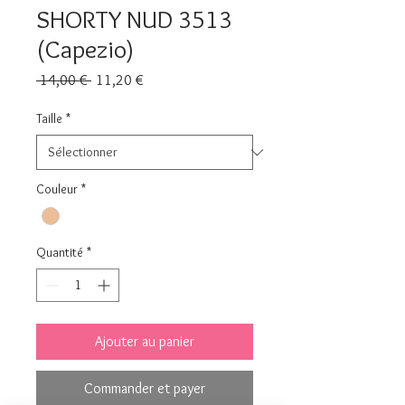
SHORTY NUD 3513
(Capezio)
Prix
Prix
 14,00 € 
11,20 €
original
promotionnel
Taille
*
Couleur
*
Quantité
*
Ajouter au panier
Commander et payer