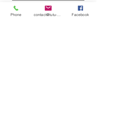
Chair
Phone
contact@tutu-et-cie.com
Facebook
contact©tutu-et-
cie.com
© 2026 Créé avec
Wix.com