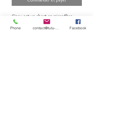
Gipsy est un short en microfibre,
taille élastiquée et confortable à
Phone
contact@tutu-et-cie.com
Facebook
assortir aux tuniques Wear Moi
grâce à sa large palette de couleurs.
microbibre élasthan
contact©tutu-et-
cie.com
© 2026 Créé avec
Wix.com