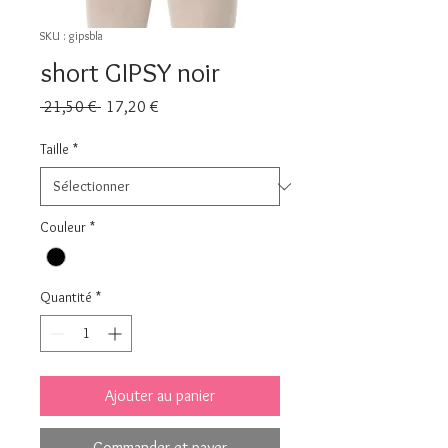
SKU : gipsbla
short GIPSY noir
Prix
Prix
 21,50 € 
17,20 €
original
promotionnel
Taille
*
Couleur
*
Quantité
*
Ajouter au panier
Commander et payer