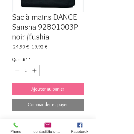
Sac à mains DANCE
Sansha 92B01003P
noir /fushia
Prix
Prix
 24,90 € 
19,92 €
original
promotionnel
Quantité
*
Ajouter au panier
Commander et payer
34X19X24
Phone
contact@tutu-et-cie.com
Facebook