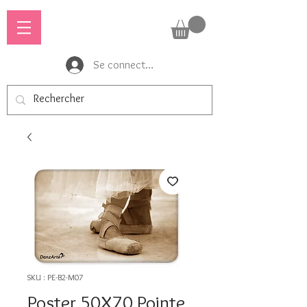
Se connecter
SKU : PE-B2-M07
Poster 50X70 Pointe