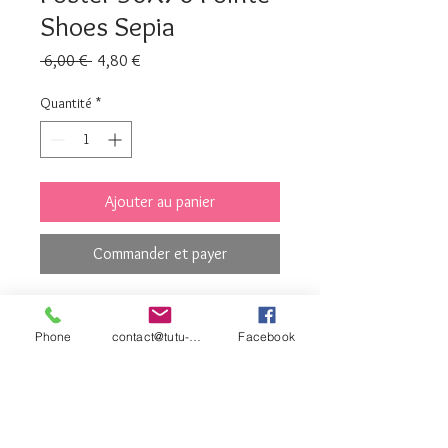
Shoes Sepia
Prix
Prix
 6,00 € 
4,80 €
original
promotionnel
Quantité
*
Ajouter au panier
Commander et payer
contact©tutu-et-
Phone
contact@tutu-et-cie.com
Facebook
cie.com
© 2026 Créé avec
Wix.com