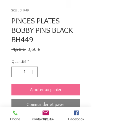
SKU : BH449
PINCES PLATES
BOBBY PINS BLACK
BH449
Prix
Prix
 4,50 € 
3,60 €
original
promotionnel
Quantité
*
Ajouter au panier
Commander et payer
Phone
contact@tutu-et-cie.com
Facebook
contact©tutu-et-