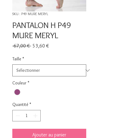
SKU : P49 MURE MERYL
PANTALON H P49
MURE MERYL
Prix
Prix
 67,00 € 
53,60 €
original
promotionnel
Taille
*
Couleur
*
Quantité
*
Ajouter au panier