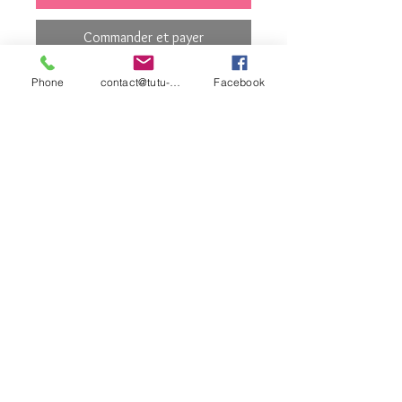
Commander et payer
Phone
contact@tutu-et-cie.com
Facebook
MURE
contact©tutu-et-
cie.com
© 2026 Créé avec
Wix.com