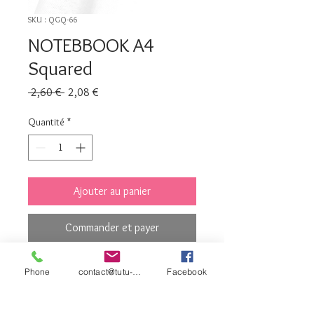
SKU : QGQ-66
NOTEBBOOK A4
Squared
Prix
Prix
 2,60 € 
2,08 €
original
promotionnel
Quantité
*
Ajouter au panier
Commander et payer
Phone
contact@tutu-et-cie.com
Facebook
contact©tutu-et-
cie.com