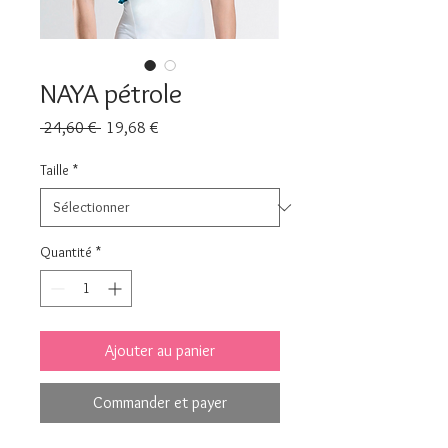
NAYA pétrole
Prix
Prix
 24,60 € 
19,68 €
original
promotionnel
Taille
*
Quantité
*
Ajouter au panier
Commander et payer