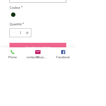
Couleur
*
Quantité
*
Ajouter au panier
Phone
contact@tutu-et-cie.com
Facebook
Commander et payer
contact©tutu-et-
cie.com