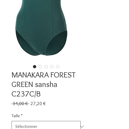
MANAKARA FOREST
GREEN sansha
C237C/B
Prix
Prix
 34,00 € 
27,20 €
original
promotionnel
Taille
*