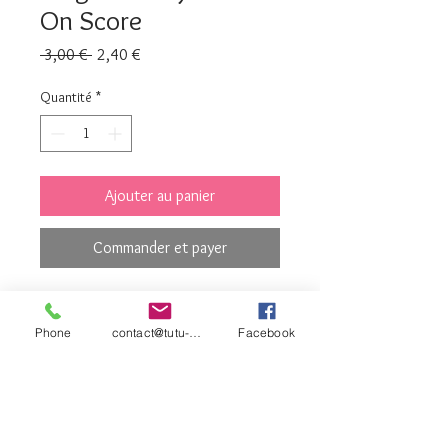
On Score
Prix
Prix
 3,00 € 
2,40 €
original
promotionnel
Quantité
*
Ajouter au panier
Commander et payer
contact©tutu-et-
Phone
contact@tutu-et-cie.com
Facebook
cie.com
© 2026 Créé avec
Wix.com