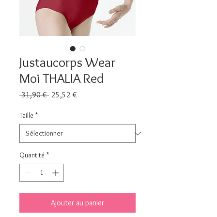
Justaucorps Wear
Moi THALIA Red
Prix
Prix
 31,90 € 
25,52 €
original
promotionnel
Taille
*
Quantité
*
Ajouter au panier