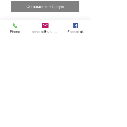
Commander et payer
Enfants 29€90
Adultes 31€90
Phone
contact@tutu-et-cie.com
Facebook
de la taille 4-6 ans à L.
En magasin : En royal Bleu, Minthe,
Pacific, Red, sky
contact©tutu-et-
Justaucorps de Danse Femme
cie.com
Justaucorps Wear Moi à fines
bretelles avec un très joli dos en V.
Disponible en 16 coloris.
© 2026 Créé avec
Wix.com
Microfibre - Doublé devant