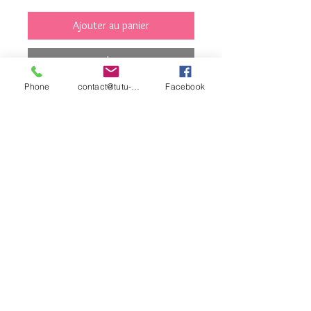
Ajouter au panier
Commander et payer
Phone
contact@tutu-et-cie.com
Facebook
blanc
contact©tutu-et-
cie.com
© 2026 Créé avec
Wix.com