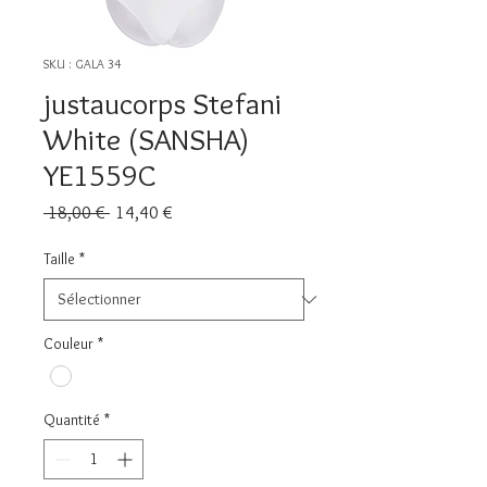
SKU : GALA 34
justaucorps Stefani
White (SANSHA)
YE1559C
Prix
Prix
 18,00 € 
14,40 €
original
promotionnel
Taille
*
Couleur
*
Quantité
*