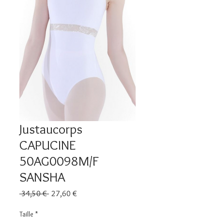
Justaucorps
CAPUCINE
50AG0098M/F
SANSHA
Prix
Prix
 34,50 € 
27,60 €
original
promotionnel
Taille
*