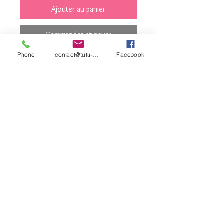
Ajouter au panier
Commander et payer
Phone
contact@tutu-et-cie.com
Facebook
noir
contact©tutu-et-
cie.com
© 2026 Créé avec
Wix.com