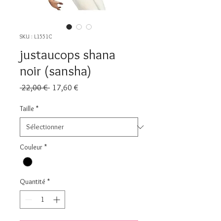
SKU : L1551C
justaucops shana
noir (sansha)
Prix
Prix
 22,00 € 
17,60 €
original
promotionnel
Taille
*
Couleur
*
Quantité
*