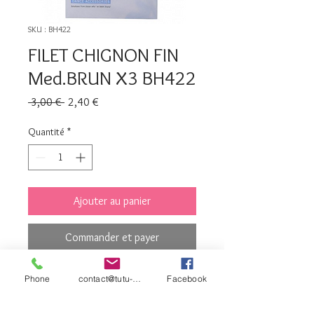
SKU : BH422
FILET CHIGNON FIN
Med.BRUN X3 BH422
Prix
Prix
 3,00 € 
2,40 €
original
promotionnel
Quantité
*
Ajouter au panier
Commander et payer
Phone
contact@tutu-et-cie.com
Facebook
contact©tutu-et-
cie.com