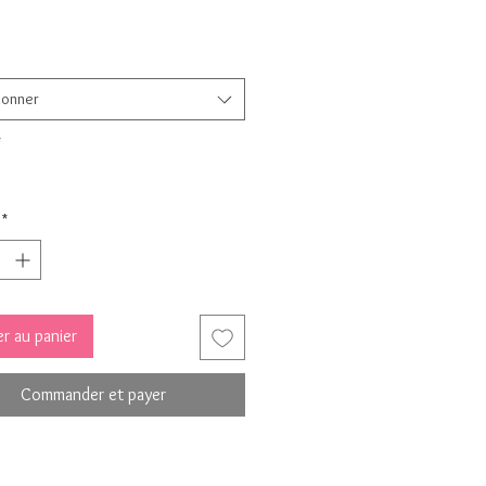
ionner
*
*
r au panier
Commander et payer