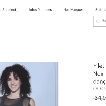
c & collect)
Infos Pratiques
Nos Marques
Suite 
File
Noir
danç
SKU : RDE
 34,9