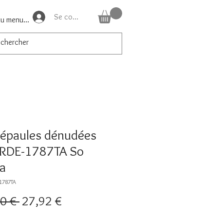
Se connecter
du menu...
t épaules dénudées
 RDE-1787TA So
a
-1787TA
Prix
Prix
0 € 
27,92 €
original
promotionnel