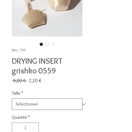
SKU : 559
DRYING INSERT
grishko 0559
Prix
Prix
 9,00 € 
7,20 €
original
promotionnel
Taille
*
Quantité
*