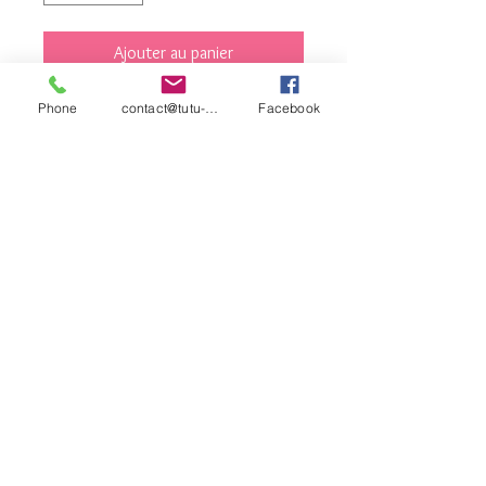
Ajouter au panier
Commander et payer
Phone
contact@tutu-et-cie.com
Facebook
contact©tutu-et-
cie.com
© 2026 Créé avec
Wix.com