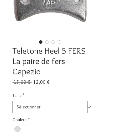
Teletone Heel 5 FERS
La paire de fers
Capezio
Prix
Prix
 15,00 € 
12,00 €
original
promotionnel
Taille
*
Couleur
*