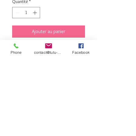
Quantité
*
Ajouter au panier
Commander et payer
Phone
contact@tutu-et-cie.com
Facebook
argent
contact©tutu-et-
cie.com
© 2026 Créé avec
Wix.com