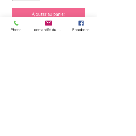
Ajouter au panier
Commander et payer
Phone
contact@tutu-et-cie.com
Facebook
contact©tutu-et-
cie.com
© 2026 Créé avec
Wix.com