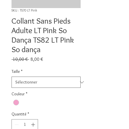
SKU : TS70 LT Pink
Collant Sans Pieds
Adulte LT Pink So
Dança TS82 LT Pink
So dança
Prix
Prix
 10,00 € 
8,00 €
original
promotionnel
Taille
*
Couleur
*
Quantité
*