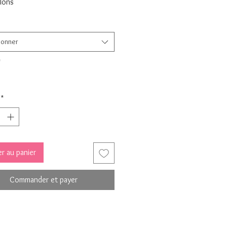
alons
ionner
*
*
r au panier
Commander et payer