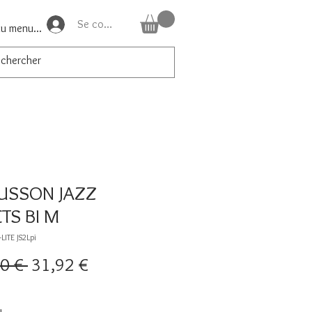
Se connecter
du menu...
USSON JAZZ
TS BI M
LITE JS2Lpi
Prix
Prix
0 € 
31,92 €
original
promotionnel