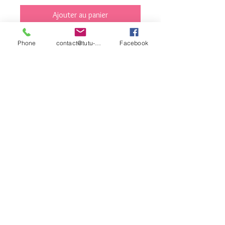
Ajouter au panier
Commander et payer
Phone
contact@tutu-et-cie.com
Facebook
contact©tutu-et-
cie.com
© 2026 Créé avec
Wix.com