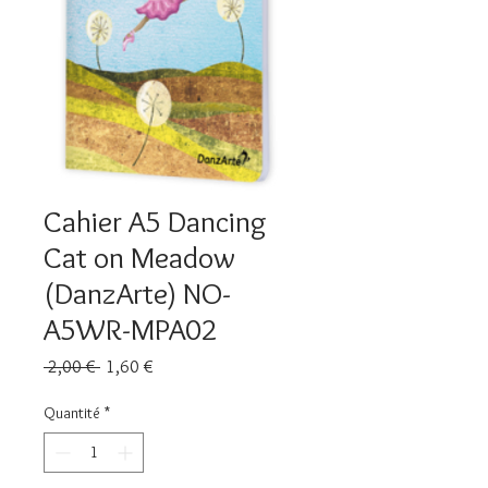
Cahier A5 Dancing
Cat on Meadow
(DanzArte) NO-
A5WR-MPA02
Prix
Prix
 2,00 € 
1,60 €
original
promotionnel
Quantité
*