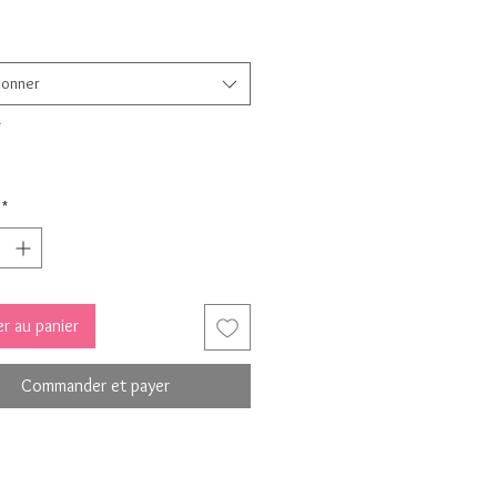
ionner
*
*
r au panier
Commander et payer