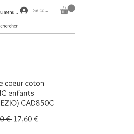
Se connecter
du menu...
e coeur coton
C enfants
PEZIO) CAD850C
Prix
Prix
0 € 
17,60 €
original
promotionnel