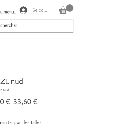
Se connecter
du menu...
ZE nud
02 Nud
Prix
Prix
0 € 
33,60 €
original
promotionnel
sulter pour les tailles