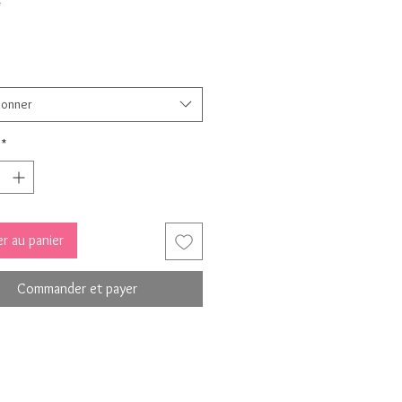
*
ionner
*
r au panier
Commander et payer