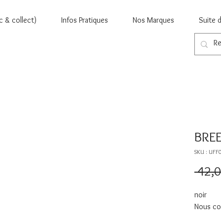
c & collect)
Infos Pratiques
Nos Marques
Suite 
BREE
SKU : UFF
 42,0
noir
Nous con