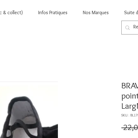
c & collect)
Infos Pratiques
Nos Marques
Suite 
BRAV
poin
Lar
SKU : BL1
 22,0