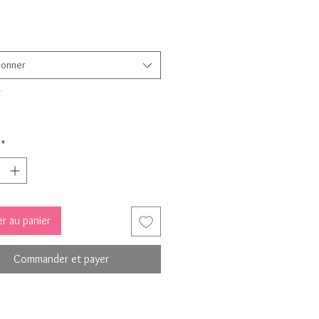
ionner
*
*
r au panier
Commander et payer