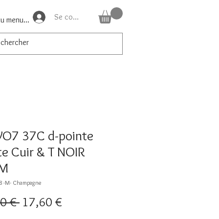
Se connecter
du menu...
O7 37C d-pointe
te Cuir & T NOIR
gM
78 -M- Champagne
Prix
Prix
0 € 
17,60 €
original
promotionnel