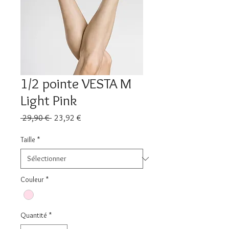
1/2 pointe VESTA M
Light Pink
Prix
Prix
 29,90 € 
23,92 €
original
promotionnel
Taille
*
Couleur
*
Quantité
*