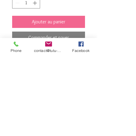
Ajouter au panier
Commander et payer
Phone
contact@tutu-et-cie.com
Facebook
Tailles 27 à 43
Nous consulter
contact©tutu-et-
cie.com
© 2026 Créé avec
Wix.com