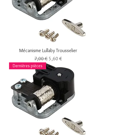
Mécanisme Lullaby Trousselier
Prix original
Prix promotionnel
7,00 €
5,60 €
Dernières pièces