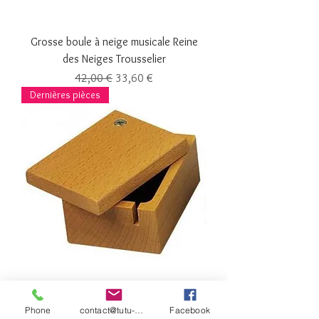
Grosse boule à neige musicale Reine
des Neiges Trousselier
Prix original
Prix promotionnel
42,00 €
33,60 €
Dernières pièces
Boitier bois pour Mécanisme Trousselier
Prix original
Prix promotionnel
9,00 €
7,20 €
Phone
contact@tutu-et-cie.com
Facebook