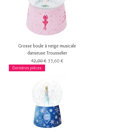
Grosse boule à neige musicale
danseuse Trousselier
Prix original
Prix promotionnel
42,00 €
33,60 €
Dernières pièces