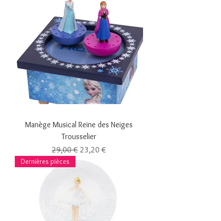
Manège Musical Reine des Neiges
Trousselier
Prix original
Prix promotionnel
29,00 €
23,20 €
Dernières pièces