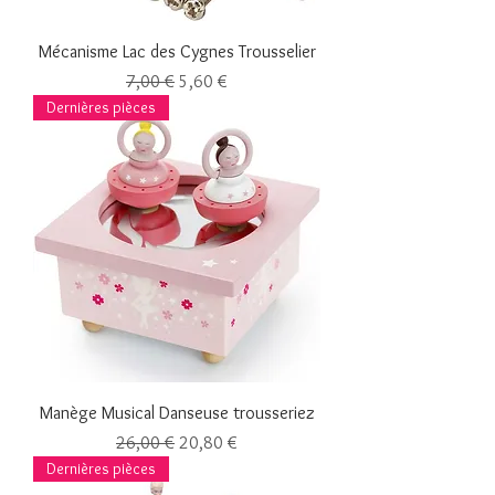
Mécanisme Lac des Cygnes Trousselier
Prix original
Prix promotionnel
7,00 €
5,60 €
Dernières pièces
Manège Musical Danseuse trousseriez
Prix original
Prix promotionnel
26,00 €
20,80 €
Dernières pièces